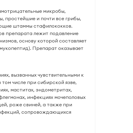
рамотрицательные микробы,
, простей­шие и почти все грибы,
ющие штаммы стафило­кокков.
ов препарата лежит подавление
низмов, основу которой составляет
мукопептид). Препарат оказывает
ях, выз­ванных чувствительными к
том числе при сибирской язве,
ях, маститах, эндо­метритах,
 флегмонах, инфекциях мочепо­ловых
ей, роже свиней, а также при
инфекций, сопровождающихся