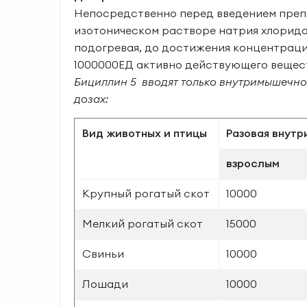
Непос­редственно перед введением преп
изотоническом растворе натрия хлорида 
подогревая, до достижения концентрации
1000000ЕД активно действующего веществ
Бициллин 5 вво­дят только внутримышечно 
дозах:
Вид животных и птицы
Разовая внутр
взрослым
Крупный рогатый скот
10000
Мелкий рогатый скот
15000
Свиньи
10000
Лошади
10000