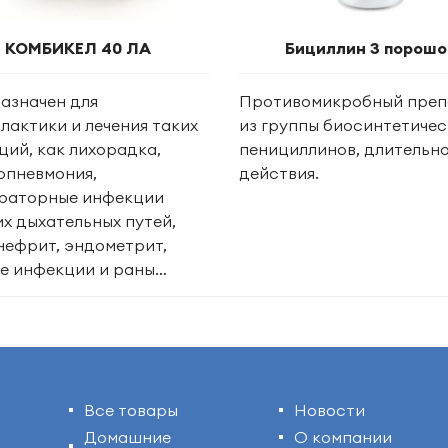
КОМБИКЕЛ 40 ЛА
Бициллин 3 порошо
азначен для
Противомикробный преп
лактики и лечения таких
из группы биосинтетичес
ций, как лихорадка,
пенициллинов, длительн
опневмония,
действия.
раторные инфекции
х дыхательных путей,
нефрит, эндометрит,
е инфекции и раны…
Все товары
Новости
Домашние
О компании