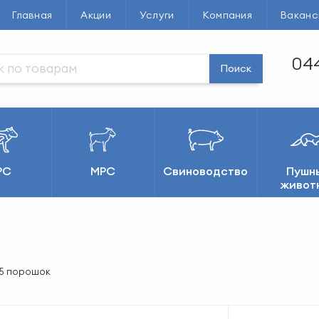
Главная
Акции
Услуги
Компания
Ваканс
044
Поиск
РС
МРС
Свиноводство
Пушн
живот
-5 порошок