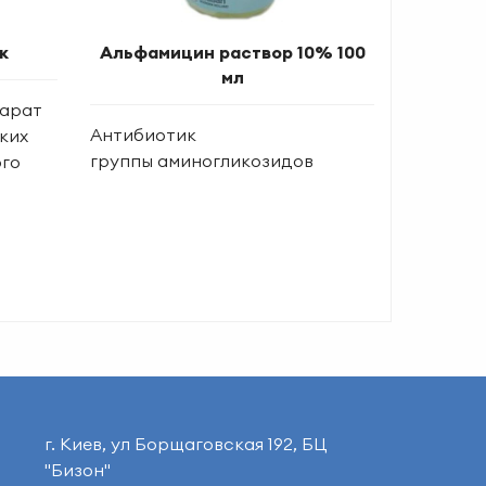
к
Альфамицин раствор 10% 100
мл
арат
Антибиотик
ких
группы аминогликозидов
ого
г. Киев, ул Борщаговская 192, БЦ
"Бизон"