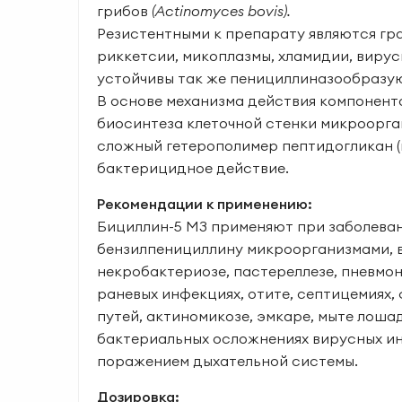
грибов
(
Actinomyces
bovis).
Резистентными к препарату являют­ся г
риккетсии, микоплазмы, хламидии, вирусы
устойчивы так же пенициллиназообразу
В основе механизма действия компонент
биосинтеза клеточной стенки микроорга
сложный гетерополимер пептидогликан (
бактерицидное действие.
Рекомендации к применению:
Бициллин-5 МЗ применяют при заболевани
бензилпенициллину микроорганизмами, в 
некробактериозе, пастереллезе, пневмони
раневых инфекциях, отите, септицемиях,
путей, актиномикозе, эмкаре, мыте лошад
бактериальных осложнениях вирусных 
поражением дыхательной системы.
Дозировка: