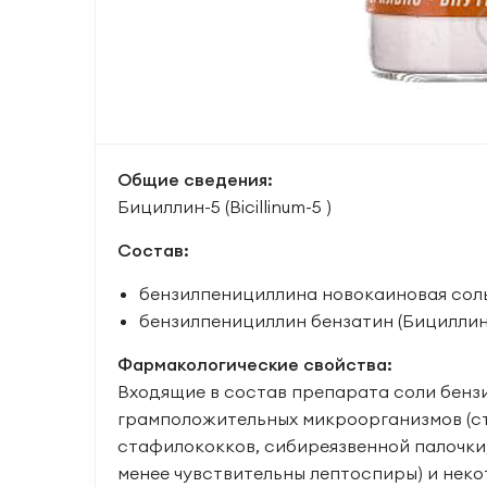
Общие сведения:
Бициллин-5 (Bicillinum-5 )
Состав:
бензилпенициллина новокаиновая соль
бензилпенициллин бензатин (Бициллин-
Фармакологические свойства:
Входящие в состав препарата соли бенз
грамположительных микроорганизмов (ст
стафило­кокков, сибиреязвенной па­лочки
менее чувствительны лептоспиры) и нек