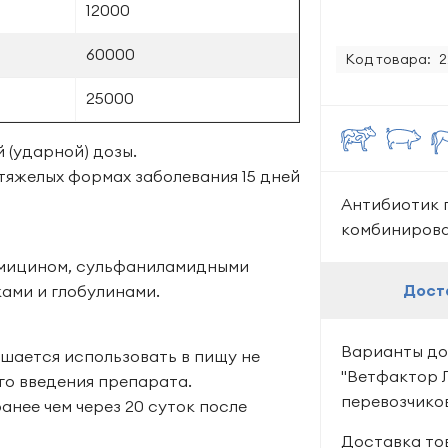
12000
60000
Код товара:
2
25000
 (ударной) дозы.
 тяже­лых формах заболевания 15 дней
Антибиотик 
комбиниров
мицином, сульфаниламид­ными
Дост
ами и глобулинами.
Варианты до
шается использовать в пищу не
"Ветфактор 
его введения препарата.
перевозчико
анее чем через 20 суток после
Доставка тов