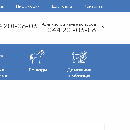
ии
Инфрмация
Доставка
Контакты
 201-06-06
Административные вопросы
044 201-06-06
ые
Лошади
Домашние
ные
любимцы