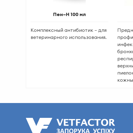
Пен–Н 100 мл
Комплексный антибиотик – для
Предн
ветеринарного использования.
профи
инфек
бронх
респи
верхни
пиело
кожны