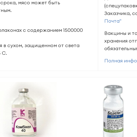
 срока, мясо может быть
(спецупаковк
тным.
Заказчика, 
Почта"
флаконах с содержанием 1500000
Вакцины и т
хранения от
я в сухом, защищенном от света
обязательны
 С.
Полная инфо