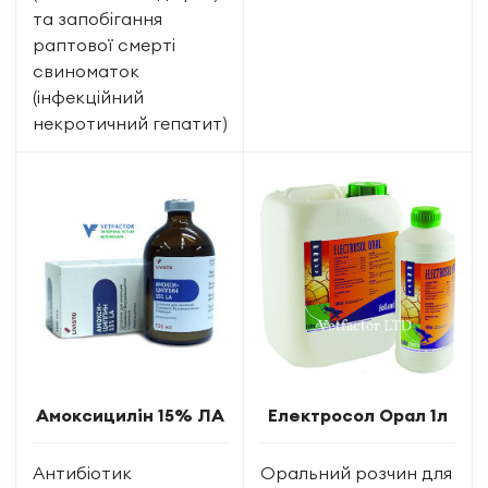
та запобігання
раптової смерті
свиноматок
(інфекційний
некротичний гепатит)
Амоксицилін 15% ЛА
Електросол Орал 1л
Антибіотик
Оральний розчин для