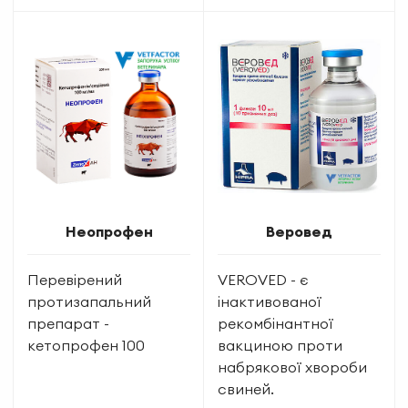
Неопрофен
Веровед
Перевірений
VEROVED - є
протизапальний
інактивованої
препарат -
рекомбінантної
кетопрофен 100
вакциною проти
набрякової хвороби
свиней.