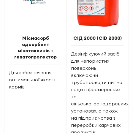
Місмасорб
СІД 2000 (CID 2000)
адсорбент
мікотоксинів +
Дезінфікуючий засіб
гепатопротектор
для непористих
поверхонь,
Для забезпечення
включаючи
оптимальної якості
трубопроводи питної
кормів
води в фермерських
та
сільськогосподарських
установах, а також
на підприємства з
переробки харчових
продуктів.