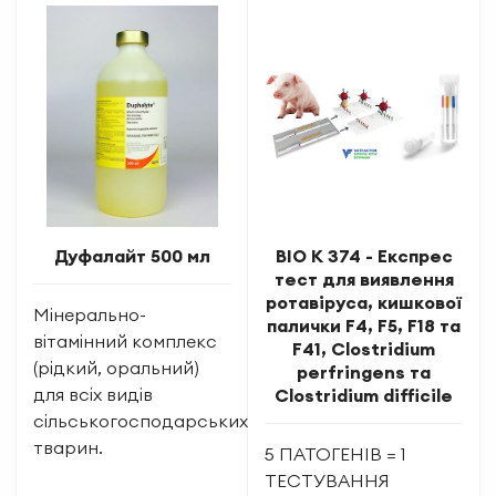
Дуфалайт 500 мл
BIO K 374 - Експрес
тест для виявлення
ротавіруса, кишкової
Мінерально-
палички F4, F5, F18 та
вітамінний комплекс
F41, Clostridium
(рідкий, оральний)
perfringens та
для всіх видів
Clostridium difficile
сільськогосподарських
тварин.
5 ПАТОГЕНІВ = 1
ТЕСТУВАННЯ