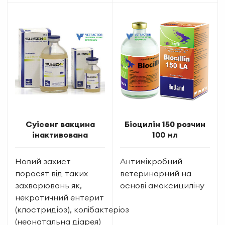
Суісенг вакцина
Біоцилін 150 розчин
інактивована
100 мл
Новий захист
Антимікробний
поросят від таких
ветеринарний на
захворювань як,
основі амоксициліну
некротичний ентерит
(клостридіоз), колібактеріоз
(неонатальна діарея)