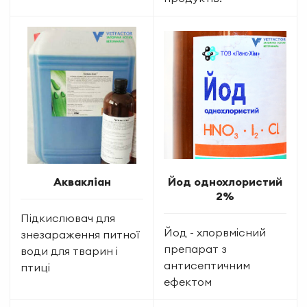
Аквакліан
Йод однохлористий
2%
Підкислювач для
Йод - хлорвмісний
знезараження питної
препарат з
води для тварин і
антисептичним
птиці
ефектом