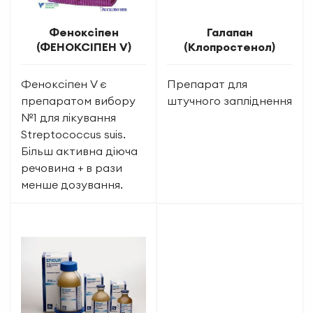
Феноксіпен
Галапан
(ФЕНОКСІПЕН V)
(Клопростенол)
Феноксіпен V є
Препарат для
препаратом вибору
штучного запліднення
№1 для лікування
Streptococcus suis.
Більш активна діюча
речовина + в рази
менше дозування.