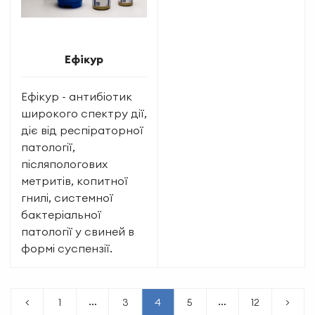
Ефікур
Ефікур - антибіотик
широкого спектру дії,
діє від респіраторної
патології,
післяпологових
метритів, копитної
гнилі, системної
бактеріальної
патології у свиней в
формі суспензії.
…
…
<
1
3
4
5
12
>