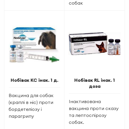
собак
Нобівак KC інак. 1 д.
Нобівак RL інак. 1
доза
Вакцина для собак
Інактивована
(краплі в ніс) проти
вакцина проти сказу
бордетеліозу і
та лептоспірозу
парагрипу
собак.