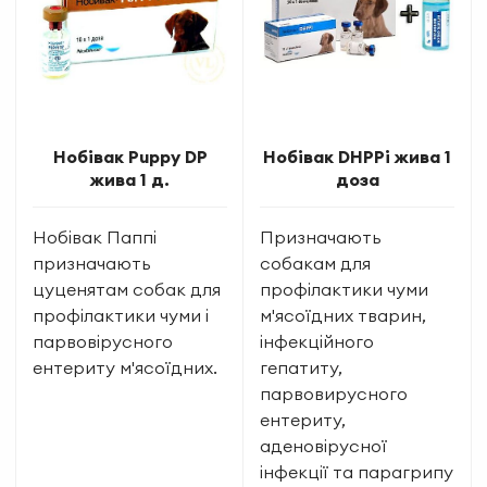
Нобівак Puppy DP
Нобівак DHPPi жива 1
жива 1 д.
доза
Нобівак Паппі
Призначають
призначають
собакам для
цуценятам собак для
профілактики чуми
профілактики чуми і
м'ясоїдних тварин,
парвовірусного
інфекційного
ентериту м'ясоїдних.
гепатиту,
парвовирусного
ентериту,
аденовірусної
інфекції та парагрипу