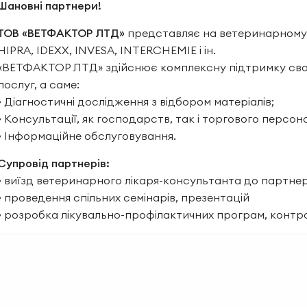
Шановні партнери!
ТОВ «ВЕТФАКТОР ЛТД»
представляє на ветеринарному р
HIPRA, IDEXX, INVESA, INTERCHEMIE і ін.
«ВЕТФАКТОР ЛТД» здійснює комплексну підтримку свої
послуг, а саме:
• Діагностичні дослідження з відбором матеріалів;
• Консультації, як господарств, так і торгового персон
• Інформаційне обслуговування.
Супровід партнерів:
• виїзд ветеринарного лікаря-консультанта до партнер
• проведення спільних семінарів, презентацій
• розробка лікувально-профілактичних програм, контр