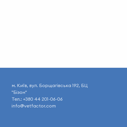
м. Київ, вул. Борщагівська 192, БЦ
"Бізон"
Тел.: +380 44 201-06-06
info@vetfactor.com