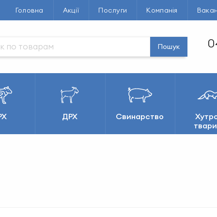
Головна
Акції
Послуги
Компанія
Вакан
0
Пошук
РХ
ДРХ
Свинарство
Хутро
твари