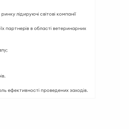
инку лідируючі світові компанії
х партнерів в області ветеринарних
алу;
ів.
оль ефективності проведених заходів.