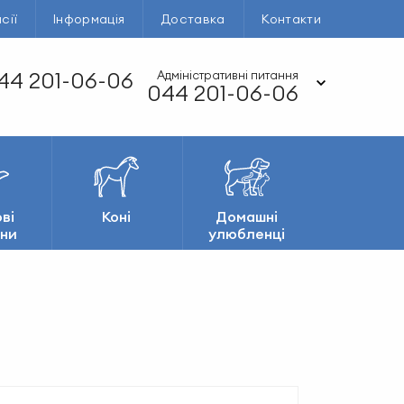
сії
Інформація
Доставка
Контакти
44 201-06-06
Адміністративні питання
044 201-06-06
ві
Коні
Домашні
ни
улюбленці