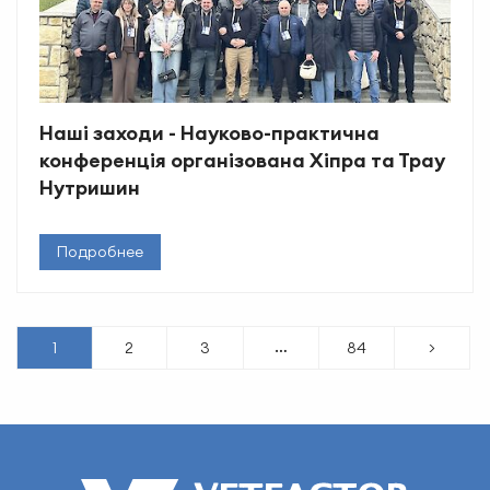
Наші заходи - Науково-практична
конференція організована Хіпра та Трау
Нутришин
Подробнее
…
1
2
3
84
>