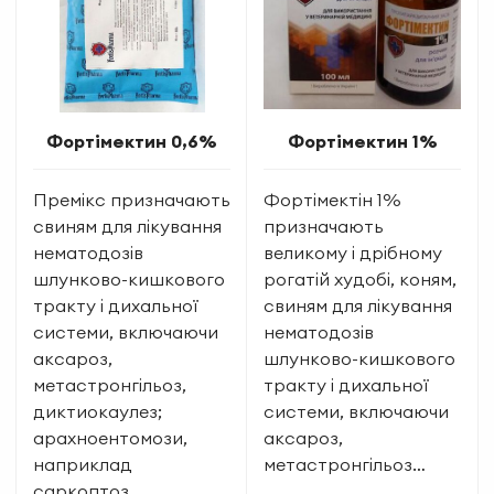
Фортімектин 0,6%
Фортімектин 1%
Премікс призначають
Фортімектін 1%
свиням для лікування
призначають
нематодозів
великому і дрібному
шлунково-кишкового
рогатій худобі, коням,
тракту і дихальної
свиням для лікування
системи, включаючи
нематодозів
аксароз,
шлунково-кишкового
метастронгільоз,
тракту і дихальної
диктиокаулез;
системи, включаючи
арахноентомози,
аксароз,
наприклад
метастронгільоз…
саркоптоз,