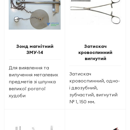
Зонд магнітний
Затискач
ЗМУ-14
кровоспинний
вигнутий
Для виявлення та
Затискач
вилучення металевих
кровоспинний, одно-
предметів зі шлунка
і двозубний,
великої рогатої
зубчастий, вигнутий
худоби
№ 1, 150 мм.