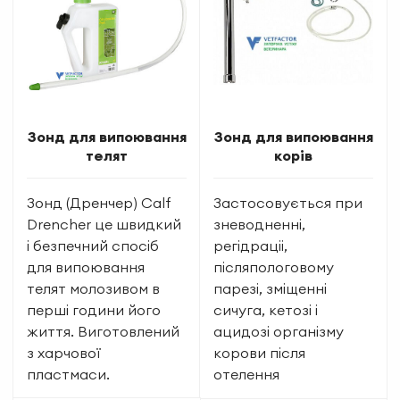
Зонд для випоювання
Зонд для випоювання
телят
корів
Зонд (Дренчер) Calf
Застосовується при
Drencher це швидкий
зневодненні,
і безпечний спосіб
регідраціі,
для випоювання
післяпологовому
телят молозивом в
парезі, зміщенні
перші години його
сичуга, кетозі і
життя. Виготовлений
ацидозі організму
з харчової
корови після
пластмаси.
отелення