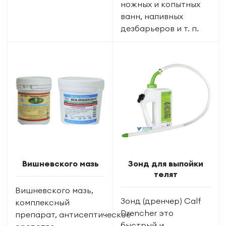
ножных и копытных
ванн, наливных
дезбарьеров и т. п.
Вишневского мазь
Зонд для выпойки
телят
Вишневского мазь,
Зонд (дренчер) Calf
комплексный
Drencher это
препарат, антисептическое
быстрый и