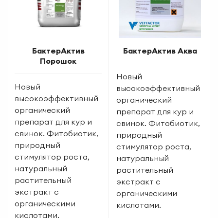
БактерАктив
БактерАктив Аква
Порошок
Новый
Новый
высокоэффективный
высокоэффективный
органический
органический
препарат для кур и
препарат для кур и
свинок. Фитобиотик,
свинок. Фитобиотик,
природный
природный
стимулятор роста,
стимулятор роста,
натуральный
натуральный
растительный
растительный
экстракт с
экстракт с
органическими
органическими
кислотами.
кислотами.