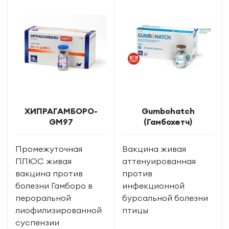
ХИПРАГАМБОРО-
Gumbohatch
GM97
(Гамбохетч)
Промежуточная
Вакцина живая
ПЛЮС живая
аттенуированная
вакцина против
против
болезни Гамборо в
инфекционной
пероральной
бурсальной болезни
лиофилизированной
птицы
суспензии