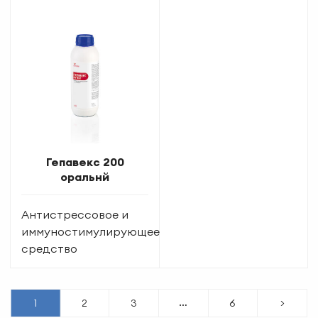
Гепавекс 200
оральнй
Антистрессовое и
иммуностимулирующее
средство
…
1
2
3
6
>