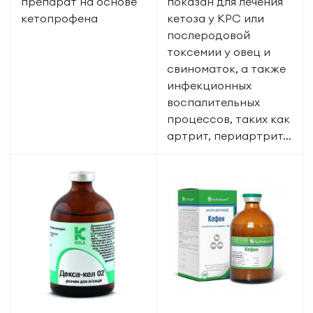
препарат на основе
показан для лечения
кетопрофена
кетоза у КРС или
послеродовой
токсемии у овец и
свиноматок, а также
инфекционных
воспалительных
процессов, таких как
артрит, периартрит…