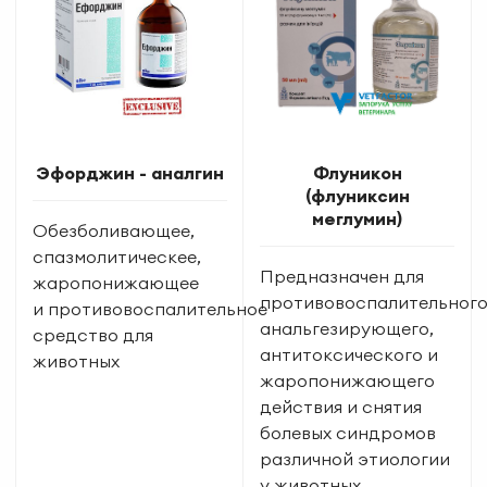
Эфорджин - аналгин
Флуникон
(флуниксин
меглумин)
Обезболивающее,
спазмолитическее,
Предназначен для
жаропонижающее
противовоспалительного
и противовоспалительное
анальгезирующего,
средство для
антитоксического и
животных
жаропонижающего
действия и снятия
болевых синдромов
различной этиологии
у животных