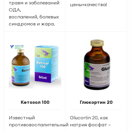
травм и заболеваний
цены+качества!
ОДА,
воспалений, болевых
синдромов и жара.
Кетозол 100
Глюкортин 20
Известный
Glucortin 20, как
противовоспалительный
натрия фосфат —