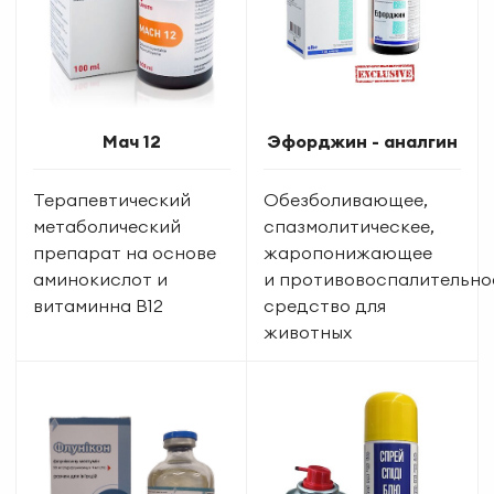
Мач 12
Эфорджин - аналгин
Терапевтический
Обезболивающее,
метаболический
спазмолитическее,
препарат на основе
жаропонижающее
аминокислот и
и противовоспалительно
витаминна В12
средство для
животных