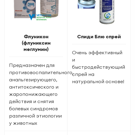
Флуникон
Спиди Блю спрей
(флуниксин
меглумин)
Очень эффективный
и
Предназначен для
быстродействующий
противовоспалительного,
спрей на
анальгезирующего,
натуральной основе!
антитоксического и
жаропонижающего
действия и снятия
болевых синдромов
различной этиологии
у животных