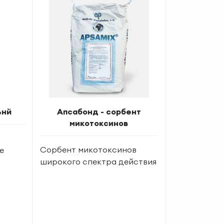
ьнй
Апсабонд - сорбент
микотоксинов
Сорбент микотоксинов
е
широкого спектра действия