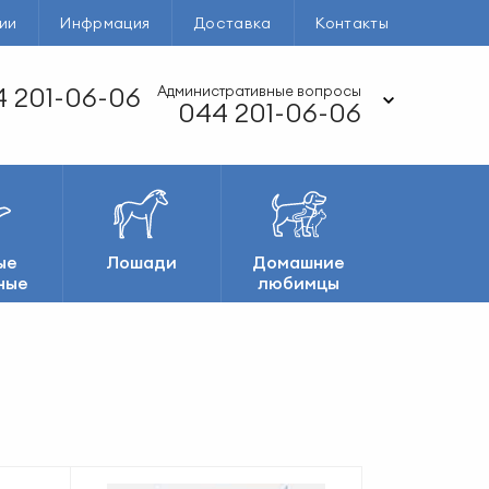
ии
Инфрмация
Доставка
Контакты
 201-06-06
Административные вопросы
044 201-06-06
ые
Лошади
Домашние
ные
любимцы