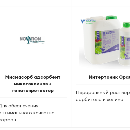
Мисмасорб адсорбент
Интертоник Ора
микотоксинов +
гепатопротектор
Пероральный раство
сорбитола и холина
Для обеспечения
оптимального качества
кормов