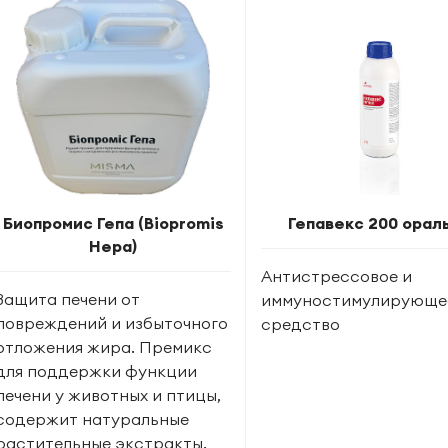
Биопромис Гепа (Biopromis
Гепавекс 200 орал
Hepa)
Антистрессовое и
Защита печени от
иммуностимулирующе
повреждений и избыточного
средство
отложения жира. Премикс
для поддержки функции
печени у животных и птицы,
содержит натуральные
растительные экстракты.