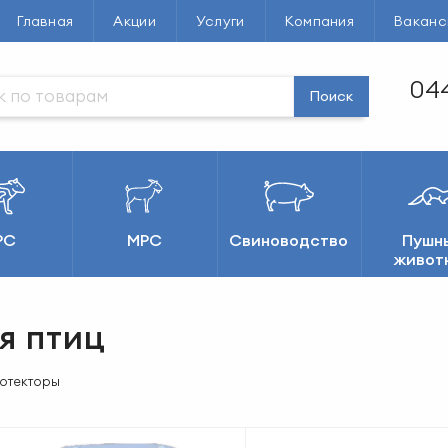
Главная
Акции
Услуги
Компания
Ваканс
044
Поиск
РС
МРС
Свиноводство
Пушн
живот
я птиц
отекторы