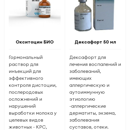
Окситоцин БИО
Дексафорт 50 мл
Гормональный
Дексафорт для
раствор для
лечения воспалений и
инъекций для
заболеваний,
эффективного
имеющих
контроля дистоции,
аллергическую и
послеродовых
аутоиммунную
осложнений и
этиологию
нарушений
-аллергические
выработки молока у
дерматиты, экзема,
целевых видов
заболевания
животных - КРС,
суставов, отеки.