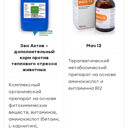
Зен Актив –
Мач 12
дополнительный
корм против
Терапевтический
теплового стресса
метаболический
животных
препарат на основе
аминокислот и
Комплексный
витаминна В12
органический
препарат на основе
фитохимических
веществ, витаминов,
аминокислот (бетаин,
L-карнитин),