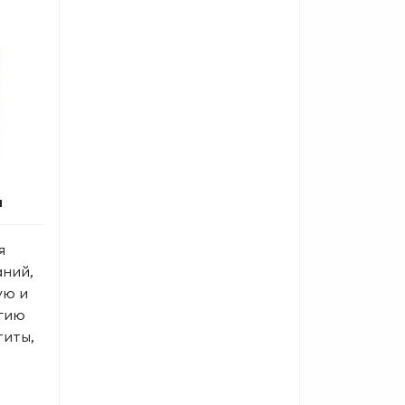
л
я
аний,
ую и
гию
титы,