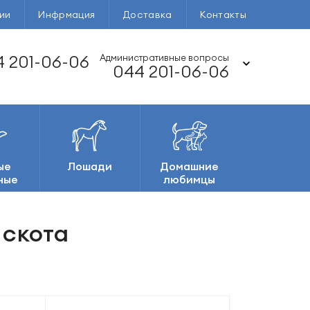
ии
Инфрмация
Доставка
Контакты
 201-06-06
Административные вопросы
044 201-06-06
ые
Лошади
Домашние
ные
любимцы
 скота