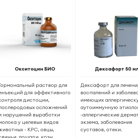
Окситоцин БИО
Дексафорт 50 м
Гормональный раствор для
Дексафорт для лечени
инъекций для эффективного
воспалений и заболев
контроля дистоции,
имеющих аллергическ
послеродовых осложнений
аутоиммунную этиоло
и нарушений выработки
-аллергические дерма
молока у целевых видов
экзема, заболевания
животных - КРС, овцы,
суставов, отеки.
свиньи, лошади, козы,