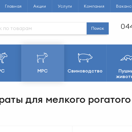
Главная
Акции
Услуги
Компания
Ваканс
044
Поиск
РС
МРС
Свиноводство
Пушн
живот
аты для мелкого рогатого