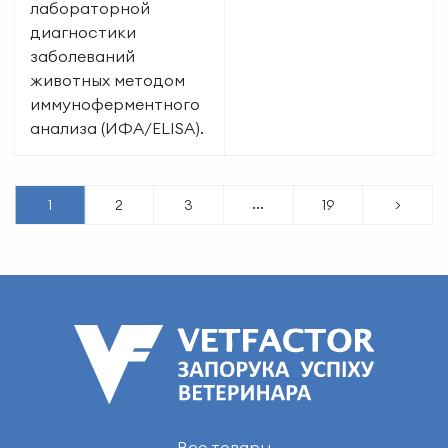
лабораторной
диагностики
заболеваний
животных методом
иммуноферментного
анализа (ИФА/ELISA).
…
1
2
3
19
>
Все товары