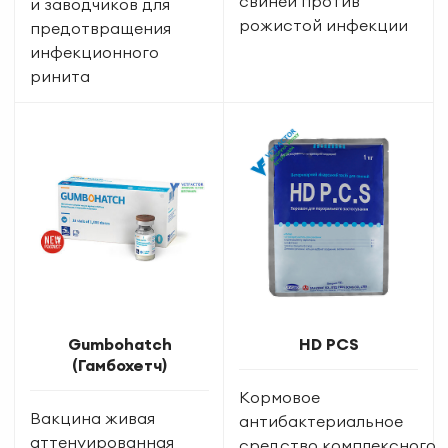
свиней против
и заводчиков для
рожистой инфекции
предотвращения
инфекционного
ринита
Gumbohatch
HD PCS
(Гамбохетч)
Кормовое
Вакцина живая
антибактериальное
аттенуированная
средство комплексного