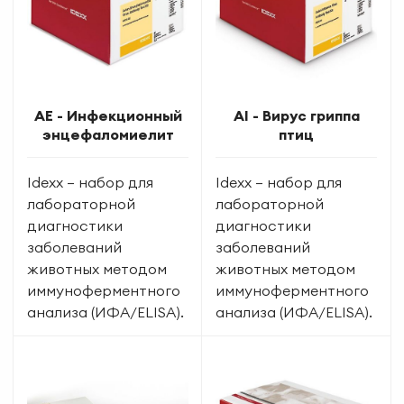
AE - Инфекционный
AI - Вирус гриппа
энцефаломиелит
птиц
Idexx — набор для
Idexx — набор для
лабораторной
лабораторной
диагностики
диагностики
заболеваний
заболеваний
животных методом
животных методом
иммуноферментного
иммуноферментного
анализа (ИФА/ELISA).
анализа (ИФА/ELISA).