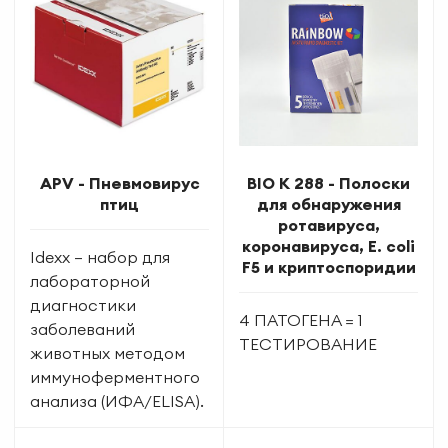
APV - Пневмовирус
BIO K 288 - Полоски
птиц
для обнаружения
ротавируса,
коронавируса, E. coli
Idexx — набор для
F5 и криптоспоридии
лабораторной
диагностики
4 ПАТОГЕНА = 1
заболеваний
ТЕСТИРОВАНИЕ
животных методом
иммуноферментного
анализа (ИФА/ELISA).