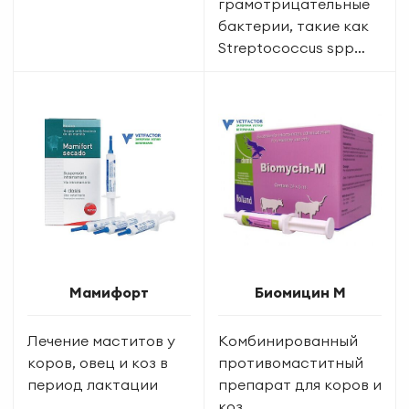
грамотрицательные
бактерии, такие как
Streptococcus spp…
Мамифорт
Биомицин М
Лечение маститов у
Комбинированный
коров, овец и коз в
противомаститный
период лактации
препарат для коров и
коз