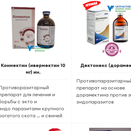
Конмектин (ивермектин 10
Дектонекс (дорамек
мг) ин.
Противопаразитарны
Противоразитарный
препарат на основе
препарат для лечения и
дорамектина против э
борьбы с экто и
эндопаразитов
эндо паразитами крупного
рогатого скота … и свиней