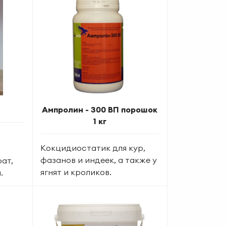
Ампролин - 300 ВП порошок
1 кг
Кокцидиостатик для кур,
фазанов и индеек, а также у
ат,
ягнят и кроликов.
а.