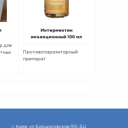
л
Интермектин
инъекционный 100 мл
р для
Противопаразитарный
отных
препарат
г. Киев, ул Борщаговская 192, БЦ