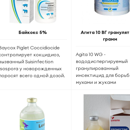
Байкокс 5%
Агита 10 ВГ гранулят
грамм
Baycox Piglet Coccidiocide
Agita 10 WG -
контролирует кокцидиоз,
вододиспергируемый
вызванный Suisinfection
гранулированный
Isospora у новорожденных
инсектицид для борьб
поросят всего одной дозой.
мухами и жуками