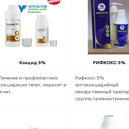
Кокцид 5%
РИФКОКС 5%
Лечение и профилактика
Рифкокс 5%
кокцидиоза телят, поросят и
антикокцидийный
ягнят.
лекарственный препар
группа триазинтрион