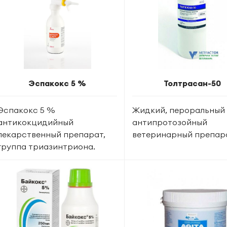
Эспакокс 5 %
Толтрасан-50
Эспакокс 5 %
Жидкий, пероральный
антикокцидийный
антипротозойный
лекарственный препарат,
ветеринарный препар
группа триазинтриона.