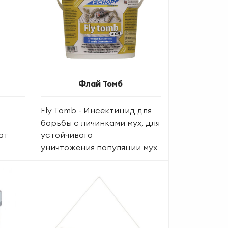
Флай Томб
Fly Tomb - Инсектицид для
борьбы с личинками мух, для
ат
устойчивого
уничтожения популяции мух