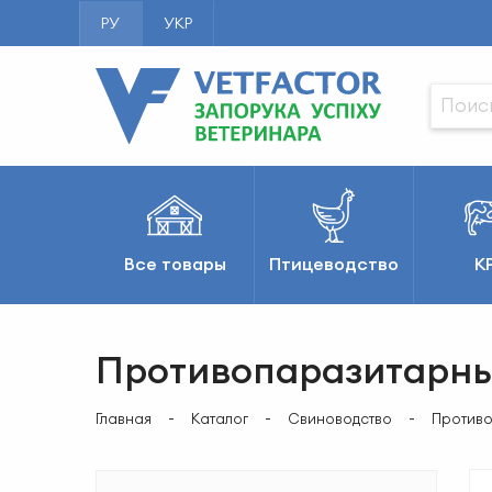
РУ
УКР
Все товары
Птицеводство
К
Противопаразитарны
Главная
Каталог
Свиноводство
Против