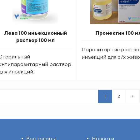
Лева 100 инъекционный
Промектин 100 м
раствор 100 мл
Паразитарные раство
Стерильный
инъекций для с/х жив
антипаразитарный раствор
для инъекций.
1
2
>
Все товары
Новости