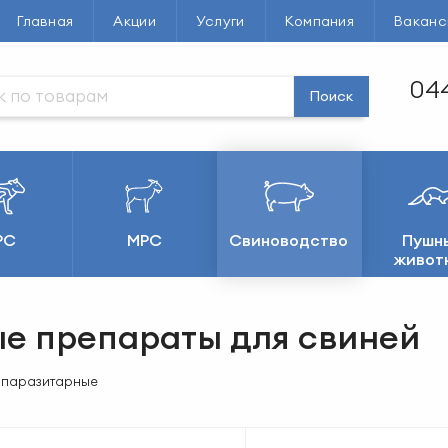
Главная
Акции
Услуги
Компания
Ваканс
044
Поиск
РС
МРС
Свиноводство
Пушн
живот
е препараты для свиней
опаразитарные