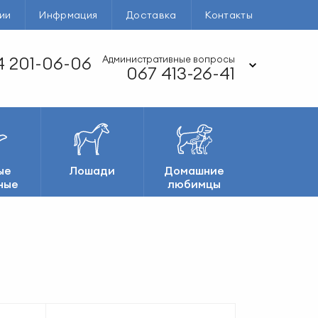
ии
Инфрмация
Доставка
Контакты
 201-06-06
Административные вопросы
067 413-26-41
ые
Лошади
Домашние
ные
любимцы