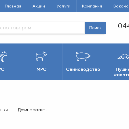
Главная
Акции
Услуги
Компания
Ваканс
044
Поиск
РС
МРС
Свиноводство
Пушн
живот
ошки
Дезинфектанты