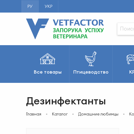
РУ
УКР
Все товары
Птицеводство
К
Дезинфектанты
Главная
Каталог
Домашние любимцы
К