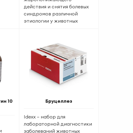
действия и снятия болевых
синдромов различной
этиологии у животных
ин 10
Бруцеллез
Idexx — набор для
лабораторной диагностики
и
заболеваний животных