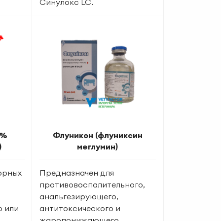
Синулокс LC.
0%
Флуникон (флуниксин
)
меглумин)
орных
Предназначен для
противовоспалительного,
анальгезирующего,
о или
антитоксического и
жаропонижающего