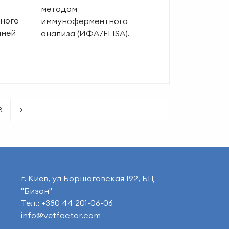
методом
пного
иммуноферментного
иней
анализа (ИФА/ELISA).
3
>
г. Киев, ул Борщаговская 192, БЦ
"Бизон"
Тел.: +380 44 201-06-06
info@vetfactor.com