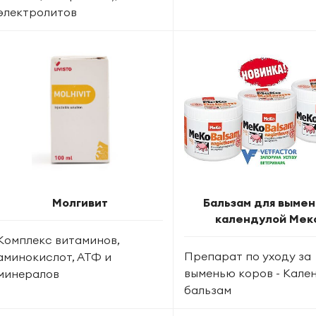
электролитов
Молгивит
Бальзам для вымен
календулой Мек
Комплекс витаминов,
Препарат по уходу за
аминокислот, АТФ и
выменью коров - Кале
минералов
бальзам