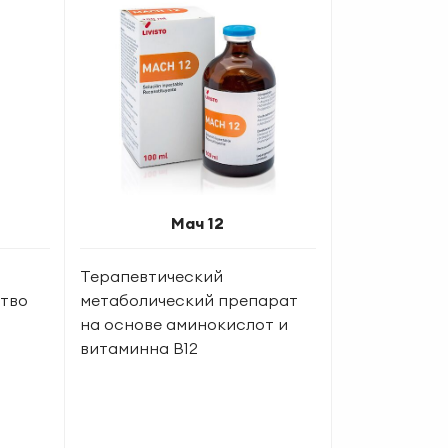
Мач 12
Терапевтический
ство
метаболический препарат
на основе аминокислот и
витаминна В12