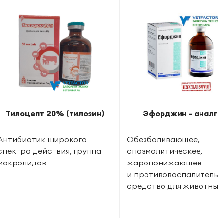
Тилоцепт 20% (тилозин)
Эфорджин - аналг
Антибиотик широкого
Обезболивающее,
спектра действия, группа
спазмолитическее,
макролидов
жаропонижающее
и противовоспалител
средство для животны