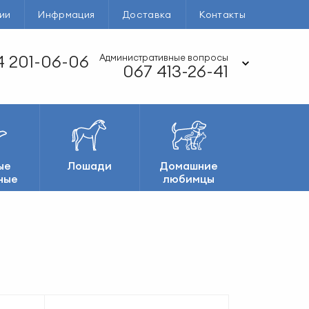
ии
Инфрмация
Доставка
Контакты
 201-06-06
Административные вопросы
067 413-26-41
ые
Лошади
Домашние
ные
любимцы