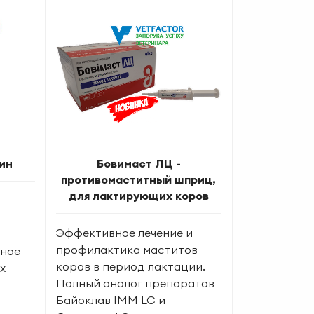
ин
Бовимаст ЛЦ -
противомаститный шприц,
для лактирующих коров
Эффективное лечение и
профилактика маститов
ьное
коров в период лактации.
х
Полный аналог препаратов
Байоклав IMM LC и