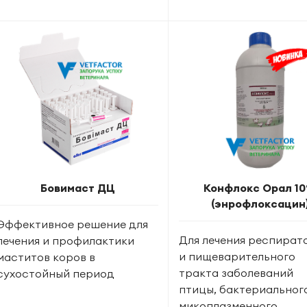
Бовимаст ДЦ
Конфлокс Орал 1
(энрофлоксацин
Эффективное решение для
Для лечения респират
лечения и профилактики
и пищеварительного
маститов коров в
тракта заболеваний
сухостойный период
птицы, бактериальног
микоплазменного