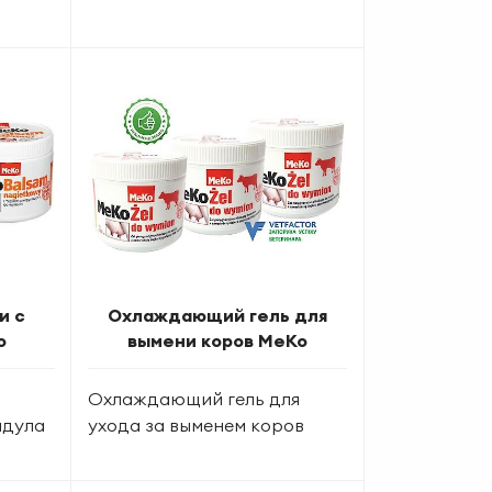
и с
Охлаждающий гель для
о
вымени коров MeKo
Охлаждающий гель для
ндула
ухода за выменем коров