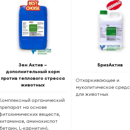
Зен Актив –
БризАктив
дополнительный корм
против теплового стресса
Отхаркивающее и
животных
муколитическое сред
для животных
Комплексный органический
препарат на основе
фитохимических веществ,
витаминов, аминокислот
(бетаин, L-карнитин),