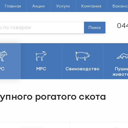
Главная
Акции
Услуги
Компания
Ваканс
044
Поиск
РС
МРС
Свиноводство
Пушн
живот
упного рогатого скота