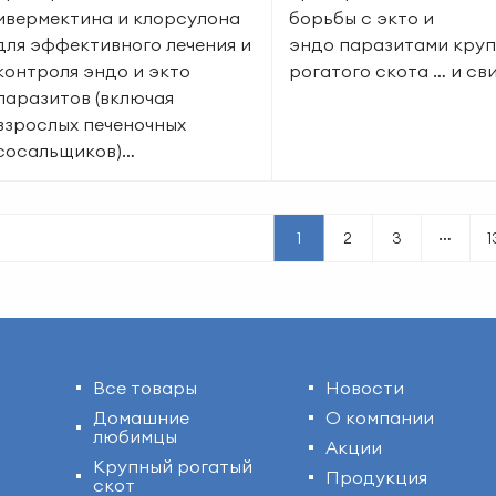
ивермектина и клорсулона
борьбы с экто и
для эффективного лечения и
эндо паразитами кру
контроля эндо и экто
рогатого скота … и св
паразитов (включая
взрослых печеночных
сосальщиков)…
…
1
2
3
1
Все товары
Новости
Домашние
О компании
любимцы
Акции
Крупный рогатый
Продукция
скот