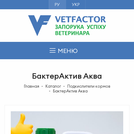
РУ
УКР
МЕНЮ
БактерАктив Аква
Главная
Каталог
Подкислители кормов
БактерАктив Аква