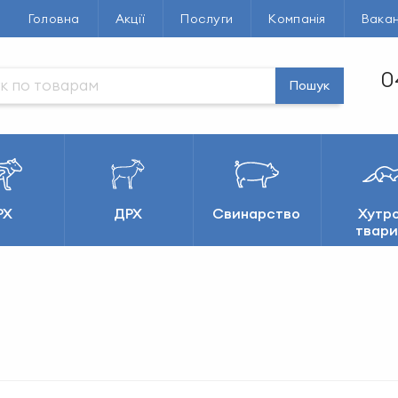
Головна
Акції
Послуги
Компанія
Вакан
0
Пошук
РХ
ДРХ
Свинарство
Хутро
твари