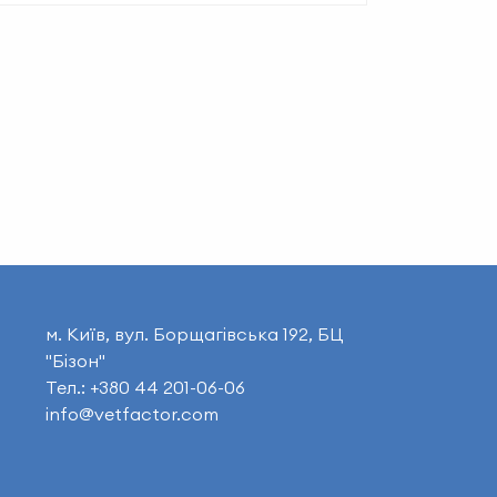
м. Київ, вул. Борщагівська 192, БЦ
"Бізон"
Тел.: +380 44 201-06-06
info@vetfactor.com