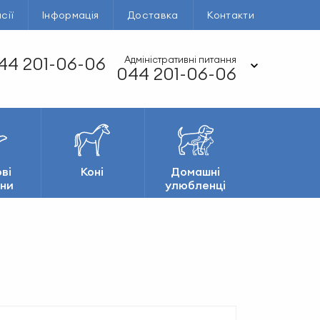
сії
Інформація
Доставка
Контакти
44 201-06-06
Адміністративні питання
044 201-06-06
ві
Коні
Домашні
ни
улюбленці