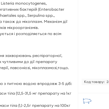
, Listeria monocytogenes,
мнегативних бактерій (Enterobacter
chaetales spp., Serpulina spp.,
, а також до мікоплазм. Механізм дії
лків мікроорганізмів.
ться і розподіляється по всім
ння захворювань респіраторної,
х чутливими до дії препарату
рії, лавсоніозі, мікоплазмозі,тощо.
Код товару:
2
 з питною водою впродовж 3-5 діб:
аси тіла (12,5-31,5 мг препарату на 1кг
маси тіла (1,1-2,5г препарату на 100кг