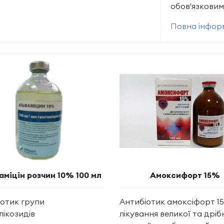
обов'язкови
Повна інформ
міцін розчин 10% 100 мл
Амоксифорт 15%
іотик групи
Антибіотик амоксіфорт 1
лікозидів
лікування великої та дріб