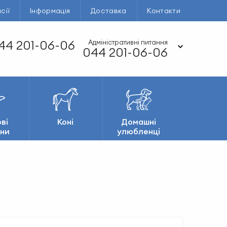
сії
Інформація
Доставка
Контакти
44 201-06-06
Адміністративні питання
044 201-06-06
ві
Коні
Домашні
ни
улюбленці