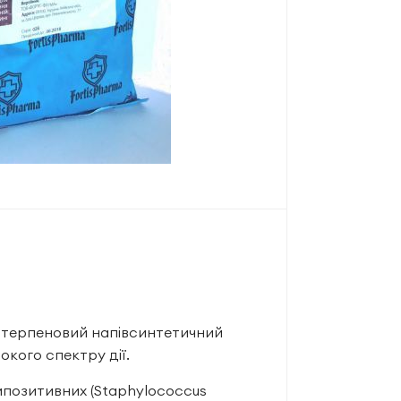
дитерпеновий напівсинтетичний
кого спектру дії.
мпозитивних (Staphylococcus