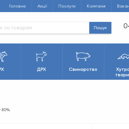
Головна
Акції
Послуги
Компанія
Вакан
0
Пошук
РХ
ДРХ
Свинарство
Хутро
твари
т 80%