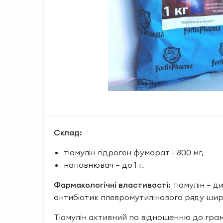
Склад:
тіамулін гідроген фумарат - 800 мг,
наповнювач – до 1 г.
Фармакологічні властивості:
тіамулін – 
антибіотик плевромутилінового ряду широ
Тіамулін активний по відношенню до гра