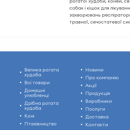
рогатої худоби, коней, св
собак і кішок для лікуван
захворювань респіраторн
травної, сечостатевої с
Велика рогата
Новини
худоба
Про компанію
Всі товари
Акції
Домашні
Продукція
улюбленці
Виробники
Дрібна рогата
худоба
Послуги
Коні
Доставка
Птахівництво
Контакти