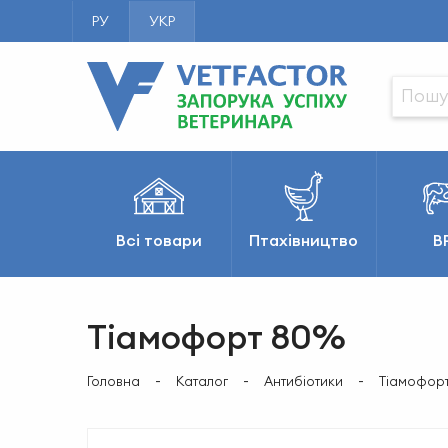
РУ
УКР
Всі товари
Птахівництво
В
Тіамофорт 80%
Головна
Каталог
Антибіотики
Тіамофор