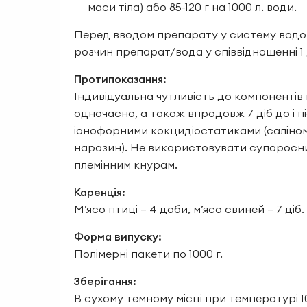
маси тіла) або 85-120 г на 1000 л. води.
Перед вводом препарату у систему водо
розчин препарат/вода у співвідношенні 1 
Протипоказання:
Індивідуальна чутливість до компонентів
одночасно, а також впродовж 7 діб до і 
іонофорними кокцидіостатиками (саліном
наразин). Не використовувати супоросн
племінним кнурам.
Каренція:
М’ясо птиці – 4 доби, м’ясо свиней – 7 діб.
Форма випуску:
Полімерні пакети по 1000 г.
Зберігання:
В сухому темному місці при температурі 1