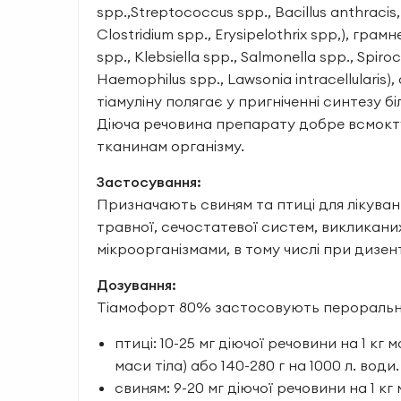
spp.,Streptococcus spp., Bacillus anthracis
Clostridium spp., Erysipelothrix spp,), гра
spp., Klebsiella spp., Salmonella spp., Spiro
Haemophilus spp., Lawsonia intracellularis)
тіамуліну полягає у пригніченні синтезу бі
Діюча речовина препарату добре всмоктує
тканинам організму.
Застосування:
Призначають свиням та птиці для лікува
травної, сечостатевої систем, викликани
мікроорганізмами, в тому числі при дизенте
Дозування:
Тіамофорт 80% застосовують перорально
птиці: 10-25 мг діючої речовини на 1 кг м
маси тіла) або 140-280 г на 1000 л. води.
свиням: 9-20 мг діючої речовини на 1 кг 