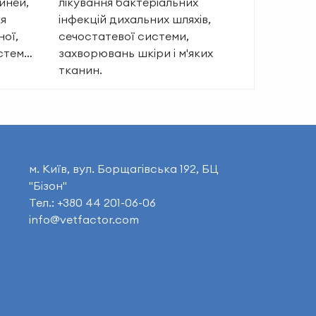
иней,
лікування бактеріальних
ня
інфекцій дихальних шляхів,
ої,
сечостатевої системи,
истем…
захворювань шкіри і м'яких
тканин.
м. Київ, вул. Борщагівська 192, БЦ
"Бізон"
Тел.: +380 44 201-06-06
info@vetfactor.com