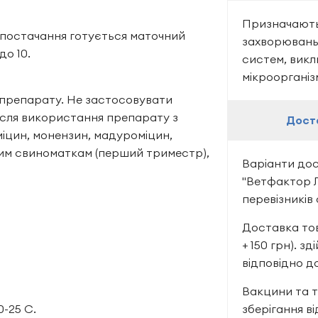
Призначають 
постачання готується маточний
захворювань 
до 10.
систем, викл
мікроорганіз
 препарату. Не застосовувати
після використання препарату з
Дост
іцин, монензин, мадуроміцин,
им свиноматкам (перший триместр),
Варіанти до
"Ветфактор 
перевізників
Доставка тов
+ 150 грн). 
відповідно д
Вакцини та 
0-25 С.
зберігання в