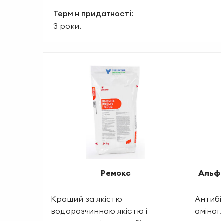
Термін придатності
:
3 роки.
Ремокс
Альфа
Кращий за якістю
Антиб
водорозчинною якістю і
аміног