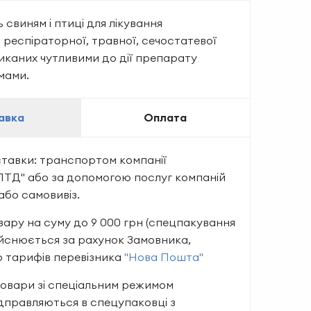
свиням і птиці для лікування
респіраторної, травної, сечостатевої
иканих чутливими до дії препарату
мами.
авка
Оплата
ставки: транспортом компанії
ЛТД" або за допомогою послуг компаній
 або самовивіз.
ару на суму до 9 000 грн (спецпакування
здійснюється за рахунок Замовника,
о тарифів перевізника
"Нова Пошта"
товари зі спеціальним режимом
ідправляються в спецупаковці з