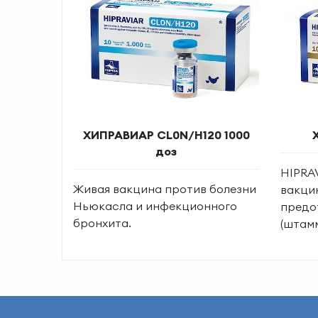
ХИПРАВИАР CL0N/H120 1000
доз
HIPRAV
Живая вакцина против болезни
вакци
Ньюкасла и инфекционного
предо
бронхита.
(штамм