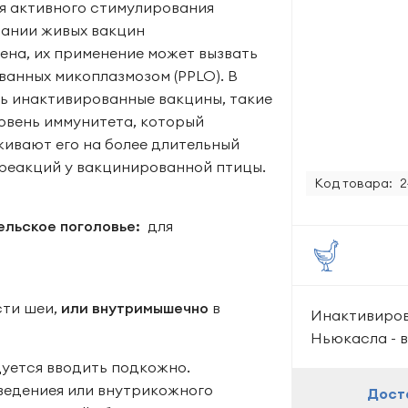
ля активного стимулирования
вании живых вакцин
на, их применение может вызвать
анных микоплазмозом (PPLO). В
ть инактивированные вакцины, такие
вень иммунитета, который
ивают его на более длительный
 реакций у вакцинированной птицы.
Код товара:
2
ельское поголовье:
для
сти шеи,
или внутримышечно
в
Инактивиров
Ньюкасла - в
уется вводить подкожно.
ведениея или внутрикожного
Дост