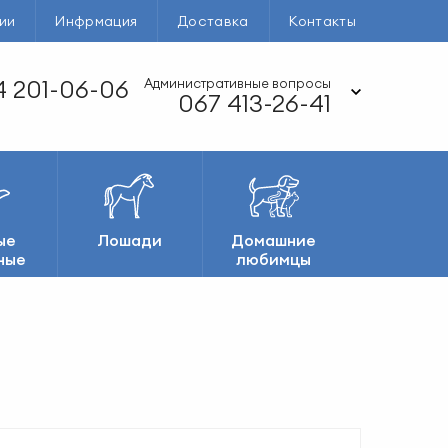
ии
Инфрмация
Доставка
Контакты
 201-06-06
Административные вопросы
067 413-26-41
ые
Лошади
Домашние
ные
любимцы