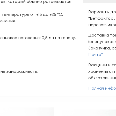
тек, который обычно разрешается
Варианты до
температуре от +15 до +25 °С.
"Ветфактор 
енения.
перевозчико
Доставка тов
ьское поголовье: 0,5 мл на голову.
(спецупаковк
Заказчика, 
Почта"
Вакцины и т
 не замораживать.
хранения от
обязательны
Полная инфо