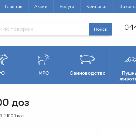
Главная
Акции
Услуги
Компания
Ваканс
044
Поиск
РС
МРС
Свиноводство
Пушн
живот
0 доз
L2 1000 доз