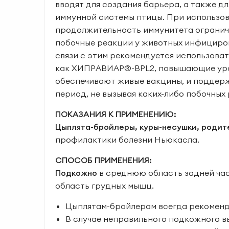
вводят для создания барьера, а также д
иммунной системы птицы. При использо
продолжительность иммунитета ограниче
побочные реакции у животных инфициров
связи с этим рекомендуется использова
как ХИПРАВИАР®-BPL2, повышающие уро
обеспечивают живые вакцины, и поддерж
период, не вызывая каких-либо побочных
ПОКАЗАНИЯ К ПРИМЕНЕНИЮ:
Цыплята-бройлеры, куры-несушки, родит
профилактики болезни Ньюкасла.
СПОСОБ ПРИМЕНЕНИЯ:
Подкожно
в среднюю область задней ча
область грудных мышц.
Цыплятам-бройлерам всегда рекоменд
В случае неправильного подкожного в