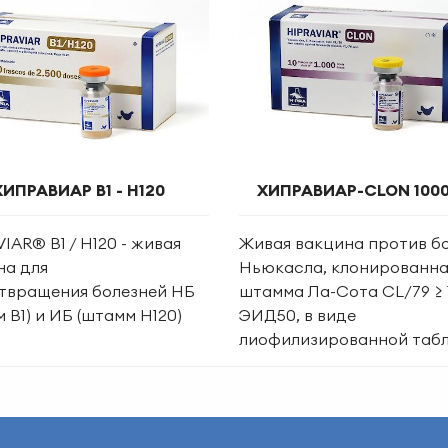
ХИПРАВИАР B1 - H120
ХИПРАВИАР-CLON 1000
IAR® B1 / H120 - живая
Живая вакцина против б
на для
Ньюкасла, клонированна
твращения болезней НБ
штамма Ла-Сота CL/79 ≥ 
 В1) и ИБ (штамм Н120)
ЭИД50, в виде
лиофилизированной табл